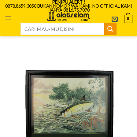
PENIPU ALERT !
Skip
0878.8659.3050 BUKAN NOMOR WA KAMI. NO OFFICIAL KAMI
HANYA 0816.75.7070
to
content
0
Search
for: