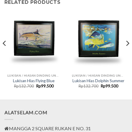
RELATED PRODUCTS
LUKISAN / HIASAN DINDING UNDERWATER
LUKISAN / HIASAN DINDING UNDERWATER
Lukisan Hias Flying Blue
Lukisan Hias Dolphin Summer
nt
Original
Current
Original
Current
Rp
132.700
Rp
99.500
Rp
132.700
Rp
99.500
price
price
price
price
was:
is:
was:
is:
500.
Rp132.700.
Rp99.500.
Rp132.700.
Rp99.5
ALATSELAM.COM
MANGGA 2 SQUARE RUKAN E NO. 31