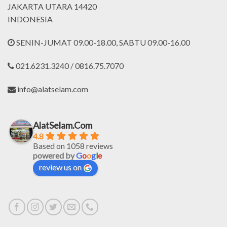
JAKARTA UTARA 14420
INDONESIA
SENIN-JUMAT 09.00-18.00, SABTU 09.00-16.00
021.6231.3240 / 0816.75.7070
info@alatselam.com
AlatSelam.Com
4.8
Based on 1058 reviews
powered by
G
o
o
g
l
e
review us on