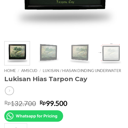
HOME
/
AMSCUD
/
LUKISAN / HIASAN DINDING UNDERWATER
Lukisan Hias Tarpon Cay
Original
Current
132.700
99.500
Rp
Rp
price
price
was:
is:
Whatsapp for Pricing
Rp132.700.
Rp99.500.
Lukisan Hias Tarpon Cay quantity