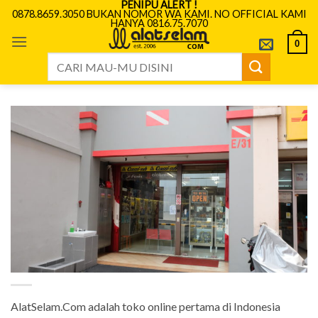
PENIPU ALERT !
Skip
0878.8659.3050 BUKAN NOMOR WA KAMI. NO OFFICIAL KAMI
HANYA 0816.75.7070
to
content
0
Search
for:
AlatSelam.Com adalah toko online pertama di Indonesia