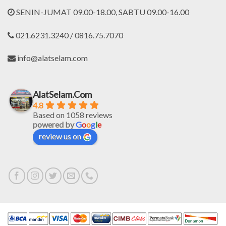
SENIN-JUMAT 09.00-18.00, SABTU 09.00-16.00
021.6231.3240 / 0816.75.7070
info@alatselam.com
AlatSelam.Com
4.8
Based on 1058 reviews
powered by
G
o
o
g
l
e
review us on