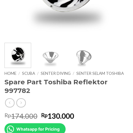
HOME
/
SCUBA
/
SENTER DIVING
/
SENTER SELAM TOSHIBA
Spare Part Toshiba Reflektor
997782
Original
Current
174.000
130.000
Rp
Rp
price
price
was:
is:
Whatsapp for Pricing