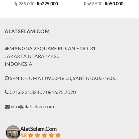
Original
Current
Original
Current
Rp
285.000
Rp
225.000
Rp
62.500
Rp
50.000
price
price
price
price
was:
is:
was:
is:
Rp285.000.
Rp225.000.
Rp62.500.
Rp50.00
ALATSELAM.COM
MANGGA 2 SQUARE RUKAN E NO. 31
JAKARTA UTARA 14420
INDONESIA
SENIN-JUMAT 09.00-18.00, SABTU 09.00-16.00
021.6231.3240 / 0816.75.7070
info@alatselam.com
AlatSelam.Com
4.8