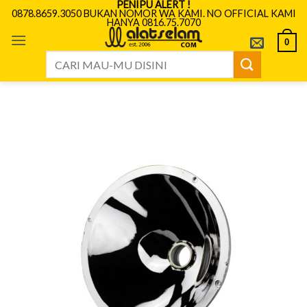
PENIPU ALERT !
Skip
0878.8659.3050 BUKAN NOMOR WA KAMI. NO OFFICIAL KAMI
HANYA 0816.75.7070
to
content
0
Search
for: