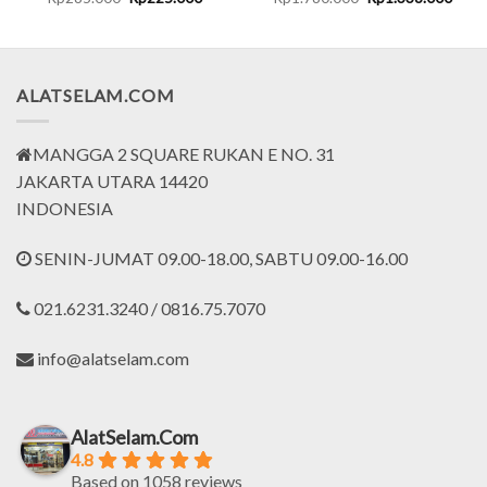
price
price
price
price
was:
is:
was:
is:
000.
Rp285.000.
Rp225.000.
Rp1.780.000.
Rp1.
ALATSELAM.COM
MANGGA 2 SQUARE RUKAN E NO. 31
JAKARTA UTARA 14420
INDONESIA
SENIN-JUMAT 09.00-18.00, SABTU 09.00-16.00
021.6231.3240 / 0816.75.7070
info@alatselam.com
AlatSelam.Com
4.8
Based on 1058 reviews