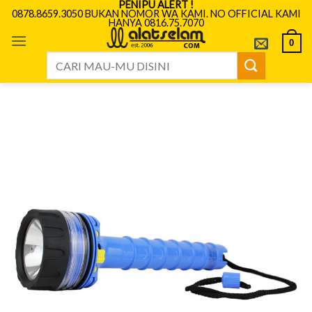
PENIPU ALERT !
Skip
0878.8659.3050 BUKAN NOMOR WA KAMI. NO OFFICIAL KAMI
HANYA 0816.75.7070
to
content
0
Search
for: