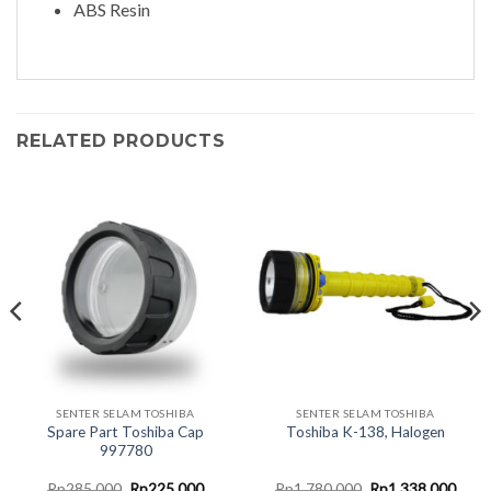
ABS Resin
RELATED PRODUCTS
SENTER SELAM TOSHIBA
SENTER SELAM TOSHIBA
Spare Part Toshiba Cap
Toshiba K-138, Halogen
997780
nt
Original
Current
Original
Curr
Rp
285.000
Rp
225.000
Rp
1.780.000
Rp
1.338.000