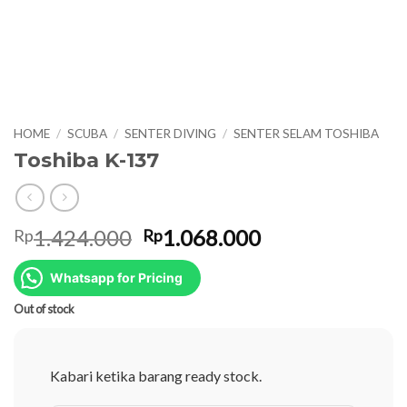
HOME
/
SCUBA
/
SENTER DIVING
/
SENTER SELAM TOSHIBA
Toshiba K-137
Original
Current
1.424.000
1.068.000
Rp
Rp
price
price
was:
is:
Whatsapp for Pricing
Rp1.424.000.
Rp1.068.000.
Out of stock
Kabari ketika barang ready stock.