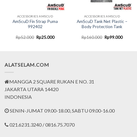
ACCESSORIES AMSCUD
ACCESSORIES AMSCUD
AmScuD Fin Strap Puma
AmScuD Tank Net Plastic –
992402
Body Protection Tank
t
Original
Current
Original
Current
Rp
52.000
Rp
25.000
Rp
160.000
Rp
99.000
price
price
price
price
was:
is:
was:
is:
000.
Rp52.000.
Rp25.000.
Rp160.000.
Rp99.0
ALATSELAM.COM
MANGGA 2 SQUARE RUKAN E NO. 31
JAKARTA UTARA 14420
INDONESIA
SENIN-JUMAT 09.00-18.00, SABTU 09.00-16.00
021.6231.3240 / 0816.75.7070