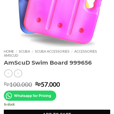
HOME
/
SCUBA
/
SCUBA ACCESSORIES
/
ACCESSORIES
AMSCUD
AmScuD Swim Board 999656
Original
Current
100.000
57.000
Rp
Rp
price
price
was:
is:
Whatsapp for Pricing
Rp100.000.
Rp57.000.
In stock