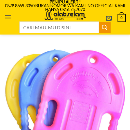
PENIPU ALERT !
Skip
0878.8659.3050 BUKAN NOMOR WA KAMI. NO OFFICIAL KAMI
HANYA 0816.75.7070
to
content
0
Search
for: