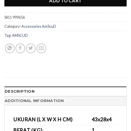
ADD TO CART
SKU:
999656
Category:
Accessories AmScuD
Tag:
AMSCUD
DESCRIPTION
ADDITIONAL INFORMATION
UKURAN (L X W X H CM)
43x28x4
BERAT (KG)
1