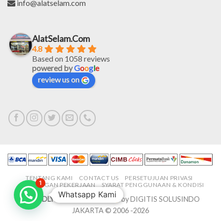
info@alatselam.com
AlatSelam.Com
4.8
Based on 1058 reviews
powered by
G
o
o
g
l
e
review us on
TENTANG KAMI
CONTACT US
PERSETUJUAN PRIVASI
1
LOWONGAN PEKERJAAN
SYARAT PENGGUNAAN & KONDISI
Whatsapp Kami
PROUDLY MADE IN-HOUSE
by DIGITIS SOLUSINDO
JAKARTA © 2006 -2026